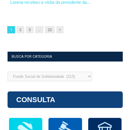
Lorena recebeu a visita da presidente da…
Next
1
2
3
…
22
BUSCA POR CATEGORIA
Busca
por
categoria
CONSULTA