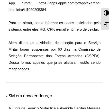
App Store:
https://apps.apple.com/br/app/exercito-
brasileiro/id1020205384
Al
Para se alistar, basta informar os dados solicitados pelo
A
sistema, entre eles RG, CPF, e-mail e número de celular.
Além disso, as atividades de seleção para o Serviço
Militar foram suspensas por 60 dias na Comissão de
Seleção Permanente das Forças Armadas (CSPFA).
Dessa forma, aqueles que já se alistaram estão sendo
reagendados.
JSM em novo endereço:
A Junta de Serviço Militar fica à Avenida Capitão Messias