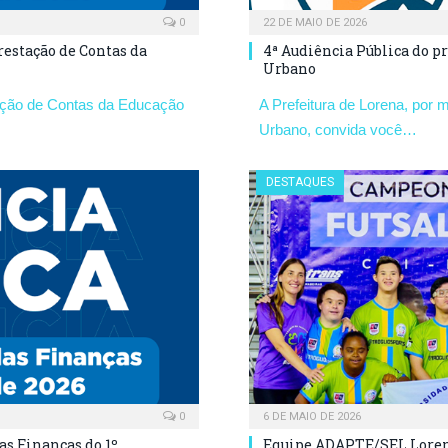
0
22 DE MAIO DE 2026
restação de Contas da
4ª Audiência Pública do pr
Urbano
tação de Contas da Educação
A Prefeitura de Lorena, por 
Urbano, convida você…
DESTAQUES
0
6 DE MAIO DE 2026
as Finanças do 1º
Equipe ADAPTE/SEL Lorena