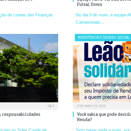
Futsal Down
ação de contas das Finanças
No dia 9 de maio, a equipe A
Campeonato…
ASSISTÊNCIA E DESENV. SOCIAL
0
5 DE MAIO DE 2026
m responsabilidades
Você sabia que pode decidi
Renda?
ciais no Solar Conde de
Sem pagar nada a mais, você