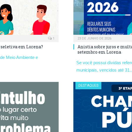
1
23 DE JUNHO DE 2026
a seletiva em Lorena?
Anistia sobre juros e mult
setembro em Lorena
a de Meio Ambiente e
Se você possui dívidas refe
municipais, vencidos até 31
DESTAQUES