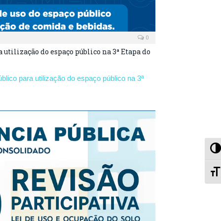
0
tilização do espaço público na 3ª Etapa do
ico para utilização do espaço público na 3ª
Al
A