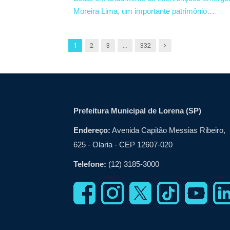
Moreira Lima, um importante patrimônio…
Next
1
2
3
…
332
Prefeitura Municipal de Lorena (SP)
Endereço:
Avenida Capitão Messias Ribeiro,
625 - Olaria - CEP 12607-020
Telefone:
(12) 3185-3000