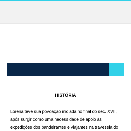
MAIS VISITADAS
Festa da Padroeira 2026: Confira o edital de Chamamento Público para o evento mais tradicional da cidade!
NAVIGATE
HISTÓRIA
Lorena teve sua povoação iniciada no final do séc. XVII,
após surgir como uma necessidade de apoio às
expedições dos bandeirantes e viajantes na travessia do