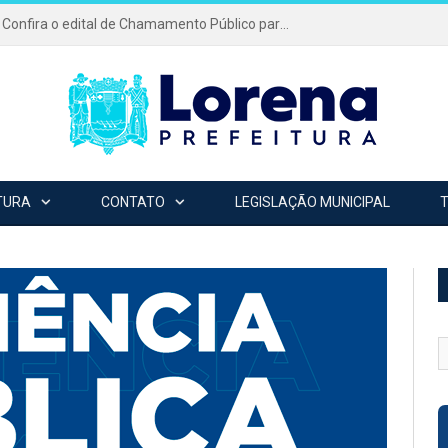
Festa da Padroeira 2026: Confira o edital de Chamamento Público para o evento mais tradicional da cidade!
TURA
CONTATO
LEGISLAÇÃO MUNICIPAL
B
p
c