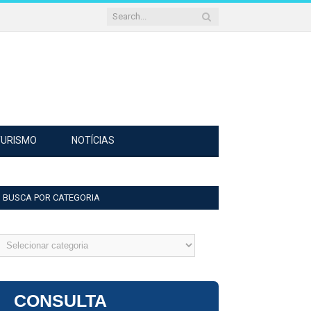
TURISMO
NOTÍCIAS
BUSCA POR CATEGORIA
usca
or
ategoria
CONSULTA