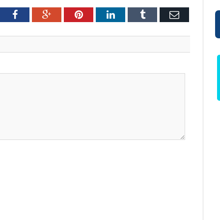
tter
Facebook
Google+
Pinterest
LinkedIn
Tumblr
Email