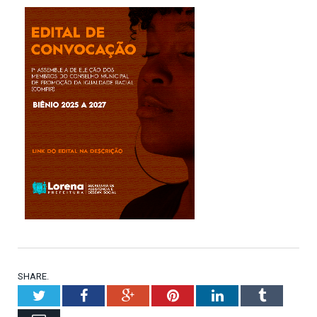
SHARE.
Twitter
Facebook
Google+
Pinterest
LinkedIn
Tumblr