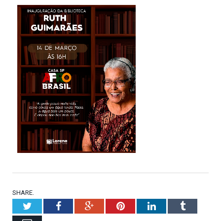
SHARE.
Twitter
Facebook
Google+
Pinterest
LinkedIn
Tumblr