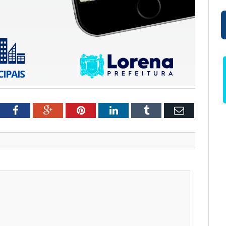
tter
Facebook
Google+
Pinterest
LinkedIn
Tumblr
Email