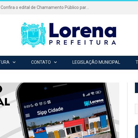
Festa da Padroeira 2026: Confira o edital de Chamamento Público para o evento mais tradicional da cidade!
TURA
CONTATO
LEGISLAÇÃO MUNICIPAL
B
p
c