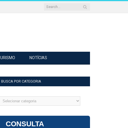
TURISMO
NOTÍCIAS
BUSCA POR CATEGORIA
usca
or
ategoria
CONSULTA