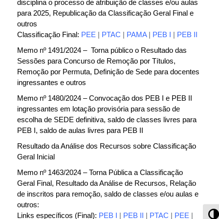
disciplina o processo de atribuição de classes e/ou aulas
para 2025, Republicação da Classificação Geral Final e
outros
Classificação Final:
PEE
|
PTAC
|
PAMA
|
PEB I
|
PEB II
Memo nº 1491/2024 – Torna público o Resultado das
Sessões para Concurso de Remoção por Títulos,
Remoção por Permuta, Definição de Sede para docentes
ingressantes e outros
Memo nº 1480/2024 – Convocação dos PEB I e PEB II
ingressantes em lotação provisória para sessão de
escolha de SEDE definitiva, saldo de classes livres para
PEB I, saldo de aulas livres para PEB II
Resultado da Análise dos Recursos sobre Classificação
Geral Inicial
Memo nº 1463/2024 – Torna Pública a Classificação
Geral Final, Resultado da Análise de Recursos, Relação
de inscritos para remoção, saldo de classes e/ou aulas e
outros:
Al
Links específicos (Final):
PEB I
|
PEB II
|
PTAC
|
PEE
|