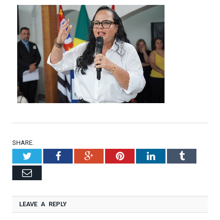
SHARE.
Twitter
Facebook
Google+
Pinterest
LinkedIn
Tumblr
Email
LEAVE A REPLY