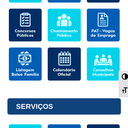
Al
A
SERVIÇOS