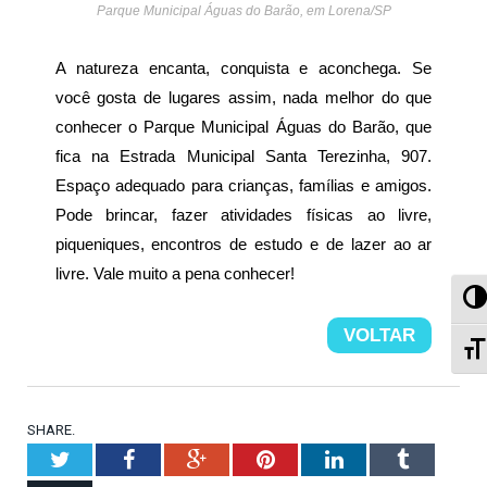
Parque Municipal Águas do Barão, em Lorena/SP
A natureza encanta, conquista e aconchega. Se
você gosta de lugares assim, nada melhor do que
conhecer o Parque Municipal Águas do Barão, que
fica na Estrada Municipal Santa Terezinha, 907.
Espaço adequado para crianças, famílias e amigos.
Pode brincar, fazer atividades físicas ao livre,
piqueniques, encontros de estudo e de lazer ao ar
livre. Vale muito a pena conhecer!
Al
VOLTAR
A
SHARE.
Twitter
Facebook
Google+
Pinterest
LinkedIn
Tumblr