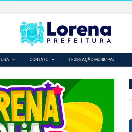
ra 2026!
TURA
CONTATO
LEGISLAÇÃO MUNICIPAL
B
p
c