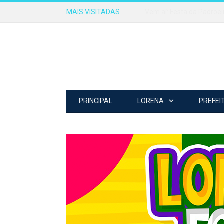
MAIS VISITADAS
Vem aí: Festa da Padroei
PRINCIPAL
LORENA
PREFEI