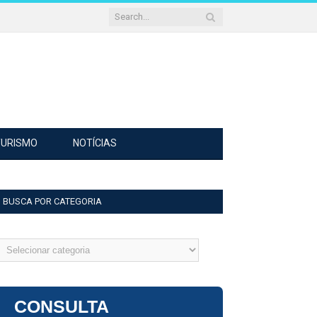
TURISMO
NOTÍCIAS
BUSCA POR CATEGORIA
usca
or
ategoria
CONSULTA